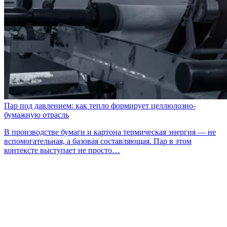
Пар под давлением: как тепло формирует целлюлозно-
бумажную отрасль
В производстве бумаги и картона термическая энергия — не
вспомогательная, а базовая составляющая. Пар в этом
контексте выступает не просто…